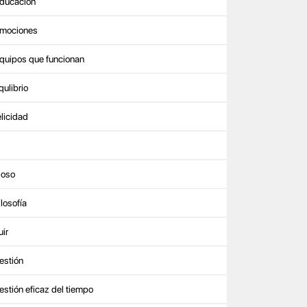
ducación
mociones
quipos que funcionan
qulibrio
elicidad
iloso
ilosofía
uir
estión
estión eficaz del tiempo