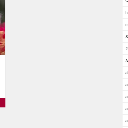
C
h
r
S
2
A
a
a
a
a
a