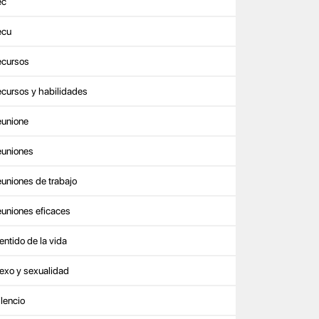
ec
ecu
ecursos
ecursos y habilidades
eunione
euniones
euniones de trabajo
euniones eficaces
entido de la vida
exo y sexualidad
ilencio