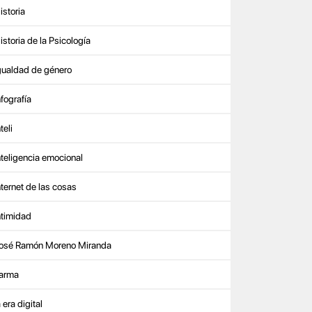
istoria
istoria de la Psicología
gualdad de género
nfografía
teli
nteligencia emocional
nternet de las cosas
ntimidad
osé Ramón Moreno Miranda
arma
a era digital