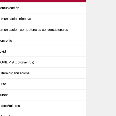
omunicación
omunicación efectiva
omunicación. competencias conversacionales
onvenio
ovid
OVID-19 (coronavirus)
ultura organizacional
urso
ursos
ursos/talleres