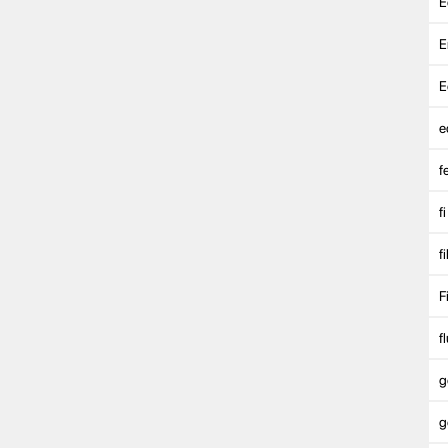
E
E
E
e
f
fi
f
F
fl
g
g