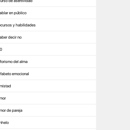
urso de asertividad
ablar en público
ecursos y habilidades
aber decir no
0
forismo del alma
lfabeto emocional
mistad
mor
mor de pareja
nhelo