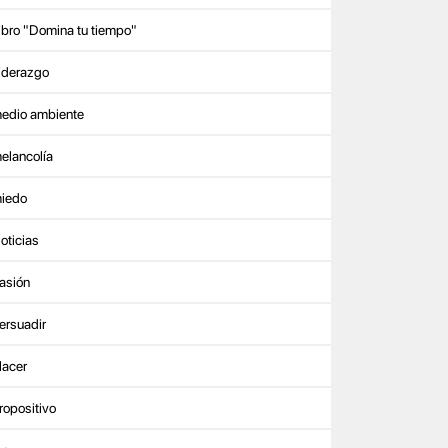
ibro "Domina tu tiempo"
iderazgo
edio ambiente
elancolía
iedo
oticias
asión
ersuadir
lacer
ropositivo