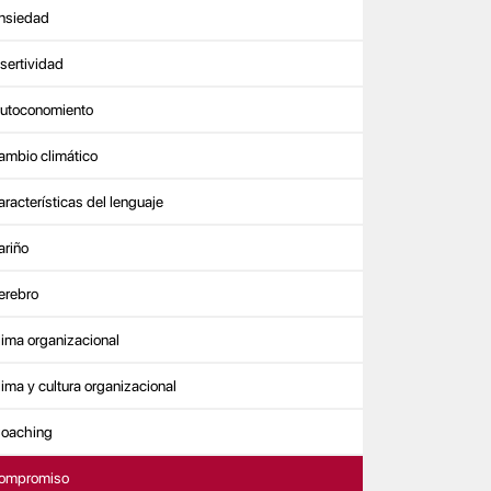
nsiedad
sertividad
utoconomiento
ambio climático
aracterísticas del lenguaje
ariño
erebro
lima organizacional
lima y cultura organizacional
oaching
ompromiso