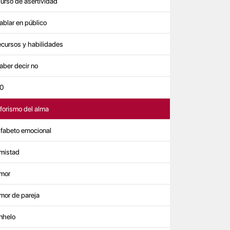
urso de asertividad
ablar en público
ecursos y habilidades
aber decir no
0
forismo del alma
lfabeto emocional
mistad
mor
mor de pareja
nhelo