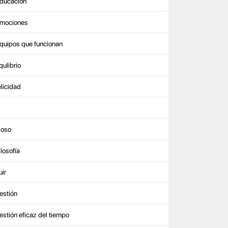
ducación
mociones
quipos que funcionan
qulibrio
elicidad
iloso
ilosofía
uir
estión
estión eficaz del tiempo