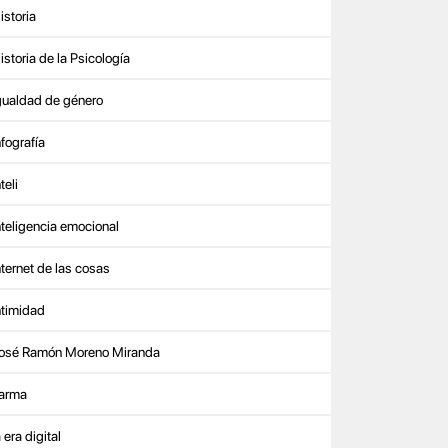
istoria
istoria de la Psicología
gualdad de género
nfografía
teli
nteligencia emocional
nternet de las cosas
ntimidad
osé Ramón Moreno Miranda
arma
a era digital