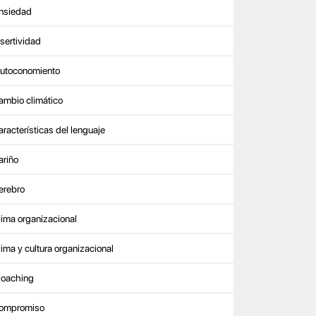
nsiedad
sertividad
utoconomiento
ambio climático
aracterísticas del lenguaje
ariño
erebro
lima organizacional
lima y cultura organizacional
oaching
ompromiso