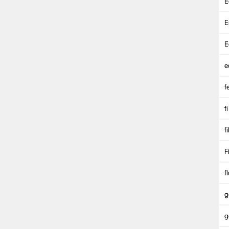
E
E
E
e
f
fi
f
F
fl
g
g