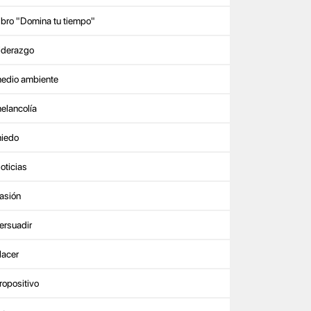
ibro "Domina tu tiempo"
iderazgo
edio ambiente
elancolía
iedo
oticias
asión
ersuadir
lacer
ropositivo