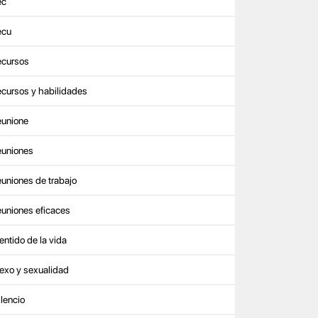
ec
ecu
ecursos
ecursos y habilidades
eunione
euniones
euniones de trabajo
euniones eficaces
entido de la vida
exo y sexualidad
ilencio