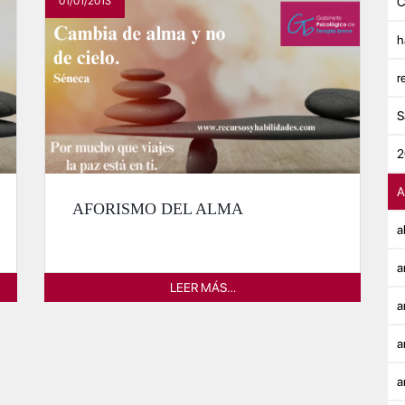
01/01/2013
C
h
r
S
2
A
AFORISMO DEL ALMA
a
a
LEER MÁS…
a
a
a