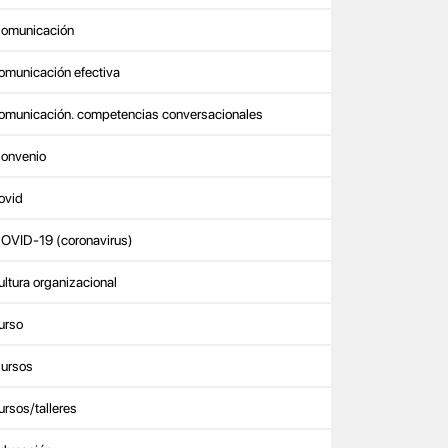
omunicación
omunicación efectiva
omunicación. competencias conversacionales
onvenio
ovid
OVID-19 (coronavirus)
ultura organizacional
urso
ursos
ursos/talleres