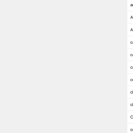
a
A
A
c
c
c
c
c
c
C
c