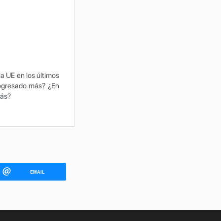
a UE en los últimos
rogresado más? ¿En
rás?
EMAIL